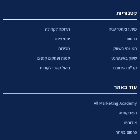
קטגוריות
מיתוג ואסטרטגיה
תרומה לקהילה
פרסום
יחסי ציבור
המי ומי בשיווק
מכירות
שיווק באינטרנט
יזמות ועסקים קטנים
קד"ם ואירועים
ניהול קשרי לקוחות
עוד באתר
All Marketing Academy
הפודקאסט
אודותינו
פרסום באתר