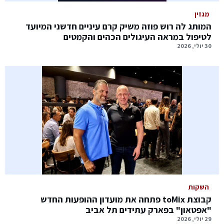
מגזין
המותג לה רוש פוזה משיק קרם עיניים חדשני המיועד
לטיפול במראה העיגולים הכהים והקמטים
30 יולי, 2026
השקות
קבוצת toMix פתחה את מועדון ההופעות החדש
"אפטאון" בפארק עתידים תל אביב
29 יולי, 2026