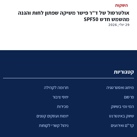
השקות
אולטרסול של ד”ר פישר משיקה שפתון לחות והגנה
מהשמש חדש SPF50
29 יולי, 2026
קטגוריות
מיתוג ואסטרטגיה
תרומה לקהילה
פרסום
יחסי ציבור
המי ומי בשיווק
מכירות
שיווק באינטרנט
יזמות ועסקים קטנים
קד"ם ואירועים
ניהול קשרי לקוחות