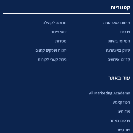
קטגוריות
מיתוג ואסטרטגיה
תרומה לקהילה
פרסום
יחסי ציבור
המי ומי בשיווק
מכירות
שיווק באינטרנט
יזמות ועסקים קטנים
קד"ם ואירועים
ניהול קשרי לקוחות
עוד באתר
All Marketing Academy
הפודקאסט
אודותינו
פרסום באתר
צור קשר