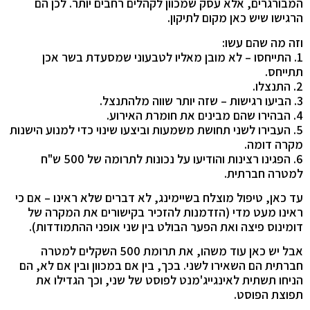
המבורגרים, אלא עסק שמכוון לקהלים רחבים יותר. לכן הם
הרגישו שיש כאן מקום לתיקון.
וזה מה שהם עשו:
1. התייחסו – לא מובן מאליו לטבעוני שמסעדת בשר אכן
תתייחס.
2. התנצלו.
3. הביעו רגישות – שזה יותר שווה מלהתנצל.
4. הבהירו שהם מבינים את חומרת האירוע.
5. העבירו לשני תחושת משמעות וביצעו שינוי כדי למנוע הישנות
מקרה דומה.
6. הפגינו רצינות והודיעו על נכונות לתרומה של 500 ש"ח
למטרה חברתית.
עד כאן, טיפול מוצלח בשיימינג, לא דברים שלא ראינו – אם כי
ראינו מעט מדי (הזדמנות להזכיר בקישורים את המקרה של
דומינוס פיצה ואת הפער הבולט בין שני אופני ההתמודדות).
אבל יש כאן עוד משהו, את תרומת 500 השקלים למטרה
חברתית הם השאירו לשני. בכך, בין אם במכוון ובין אם לא, הם
הניחו תשתית לאינגייג'מנט לפוסט של שני, וכך הגדילו את
תפוצת הפוסט.