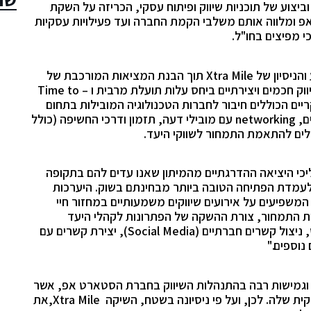
ביצוע של תוכניות שיווק ופיתוח עסקי, הכריזה על השקת
פ ומלווה אותם משלבי הקמת החברה ועד פעילויות עסקיות
י מפיצים בחו"ל.
והניסיון של
Xtra Mile
תוך הבנת המציאות המורכבת של
 חכמים ויצירתיים ביחס עלות תועלת מרבית ו –
Time to
ם הכוללים חיבור לחברות הטכנולוגיה המובילות בתחום
ים,
networking
עם מובילי דעה, תזמון ודרכי החשיפה (כולל
דלים להתאמת התמחור לשווקי היעד.
יכי היציאה ההדרגתיים מהמיתון שאנו עדים להם בתקופה
עמדת הפתיחה הטובה ביותר מבחינתם בשוק. היערכות
 המשפיעים על אירועים שיווקים משמעותיים במחזור חיי
ת התמחור, צורת ההשקה של הפתרונות לקהלי היעד
 ניצול קשרים חברתיים
(Social Media)
, יצירת קשרים עם
נוספים."
ורט וגמישות רבה בהתנהלות השיווק בחברת הסטארט אפ, אשר
ית שלה. לכן, ועל פי ניסיונה בשטח, השיקה
Xtra Mile
,את