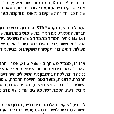
חברת
Xtra – Mile
, המתמחה בשרותי יעוץ, תכנון ו
מודל שיווקי חדש המותאם לצורכי חברות סטארט א
שונות כגון חדירה לשווקים בינלאומיים והקמת מערכ
המודל החדש, הנקרא
STAR
, פותח על בסיס הידע 
חברות הסטארט אפ המחייבת שימוש בפתרונות שיווק
Market
מהיר. המודל מתמקד בשישה נושאים עיקריי
הרלוונטי, שיווק מדיד באינטרנט, גיוס וניהול מפיצ
פעילות יחסי ציבור ותקשורת שיווקית)
וכן בניית מו
ארז רז
, מנכ"ל משותף ב –
Xtra Mile
, אמר: "תהל
האחרונה מחייבים את חברות הסטארט אפ להגיע ל
נכונה חייבת לקחת בחשבון את השיקולים הייחודיים
החברה. לדוגמה, מועד ואופן חשיפת החברה, שיטו
השונים, בניית קהל משתמשים, חשיפה לטובת גיוס,
מובילי דעה, הקמת רשת מפיצים ועוד נושאים רבים 
לדבריו, "שיקולים אלו מחייבים בנייה, תכנון מפ
חשופה מידי יום לשינויים משמעותיים בסביבה העסק