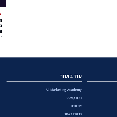
מ
המ
המ
ו
30 יולי, 
עוד באתר
All Marketing Academy
הפודקאסט
אודותינו
פרסום באתר