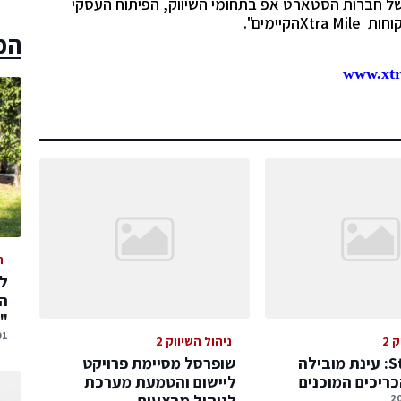
של חברות הסטארט אפ בתחומי השיווק, הפיתוח העסקי
קוחות
Xtra Mile
הקיימים".
הכ
www.xtra
ה
המ
"
01 אוגוסט,
 2
ניהול השיווק 2
StoreNext: עינת מובילה
שופרסל מסיימת פרויקט
ריכים המוכנים
ליישום והטמעת מערכת
לניהול מבצעים