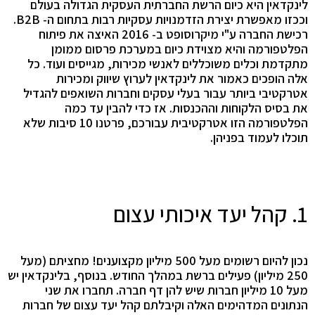
לינקדאין היא כיום הרשת החברתית העסקית הגדולה בעולם
וככזו מאפשרת יצירת הזדמנויות עסקיות רבות בתחום ה- B2B.
רכישת החברה ע"י מיקרוסופט ב- 2016 האיצה את פיתוח
הפלטפורמה והיא מצוידת כיום במערכת פרסום ממומן
מתקדמת וכלים משוכללים לאנשי מכירות, מגייסים ועוד. כל
אלה הופכים כאמור את לינקדאין לערוץ שיווק ומכירות
אטרקטיבי ביותר עבור בעלי עסקים וחברות השואפים להגדיל
את בסיס הלקוחות וההכנסות. אז כדי להבין עד כמה
הפלטפורמה הזו אטרקטיבית עבורכם, פרטנו 10 סיבות שלא
תוכלו לעמוד בפניהן.
1. קהל יעד איכותי עצום
נכון להיום רשומים מעל 500 מיליון מקצוענים! מחציתם (מעל
250 מיליון) פעילים ברשת במהלך החודש. בנוסף, בלינקדאין יש
מעל 10 מיליון חברות שיש להן דף חברה. תחברו את שני
הנתונים המדהימים האלה וקיבלתם קהל יעד עצום של חברות