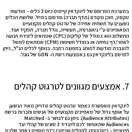
במערכת הפרסום של לינקדאין קיימים כיום 3 כלים – מודעות
טקסט, תוכן מקודם (מדף חברה) ופרסום במייל. שלושת הכלים
נשענים על תשתית אחידה של טרגוט קהלים מקצועיים
המאופיינים ע"י גיאוגרפיה, תעשייה, גודל חברה, תפקיד ועוד.
התשלום הוא במודל של קליקים (CPC) שמתאים ליצירת תנועה
לאתר/דף נחיתה או במודל חשיפות (CPM) שמתאים למשל
להגברת מודעות למותג בתפוצה רחבה. בנוסף לכלים הנ"ל, ניתן
לפרסם בלינקדאין גם באמצעות רשת ה- GDN של גוגל.
7. אמצעים מגוונים לטרגוט קהלים
לינקדאין מאפשרת כאמור טרגוט קהלים מדוייק מאוד הנשען
על אוסף גדול של מאפיינים מקצועיים של אנשים וחברות ברשת
(Audience Attributes). ניתן גם לבחור ב- Matched
Audiences שתאפשר לכם להגדיר 3 סוגים של קהלי יעד
חיצוניים – ריטרגטינג לקהלים שביקרו בדף מסויים באתר שלכם