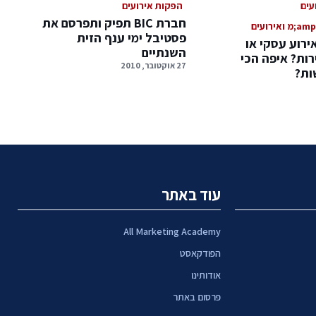
עים
הפקות אירועים
חברת BIC תפיק ותפרסם את
פסטיבל ימי ענף הזית
ירוע עסקי או
השנתיים
רות? איפה הכי
27 אוקטובר, 2010
ות?
עוד באתר
All Marketing Academy
הפודקאסט
אודותינו
פרסום באתר