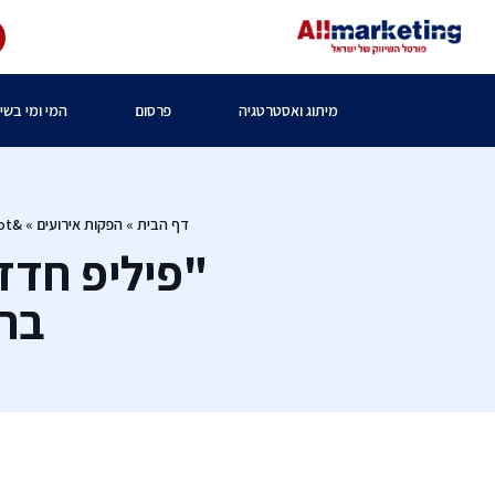
מיתוג ואסטרטגיה
פרסום
המי ומי בשיו
דף הבית
»
הפקות אירועים
»
&quot;פיליפ חדד יועצים&quot; בשיתוף רשת &quot;סופר- פארם&quot; בתערוכת 2009 &quot;BABY LAND&quot;
"פיליפ חדד
בתערוכ