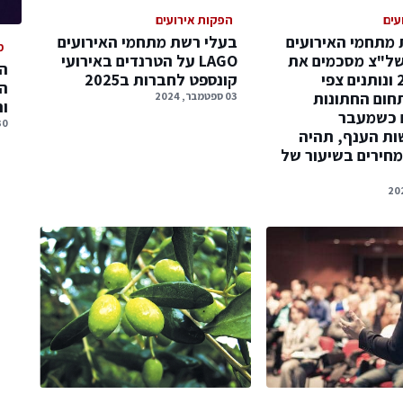
עים
הפקות אירועים
 מתחמי האירועים
בעלי רשת מתחמי האירועים
מ
 ראשל"צ מסכמים את
LAGO על הטרנדים באירועי
המ
שנת 2024 ונותנים צפי
קונספט לחברות ב2025
המ
2 בתחום החתונות
03 ספטמבר, 2024
ו
ם כשמעבר
30 יולי, 
ת הענף, תהיה
מחירים בשיעור של