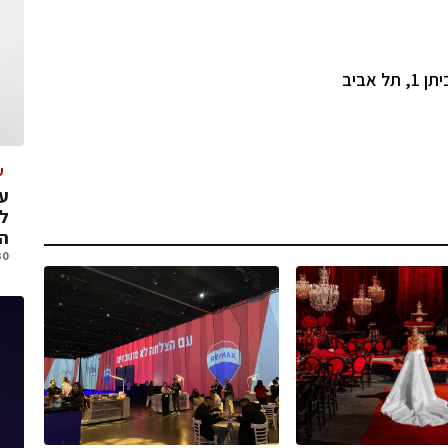
ע
עס
ל
הג
30 יולי, 