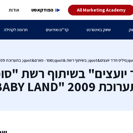
All Marketing Academy
הפודקאסט
אודות
וק
שיווק באינטרנט
קד"מ ואירועים
תרומה לקהילה
 יועצים" בשיתוף רשת "סו
ת 2009 "BABY LAND"
שת