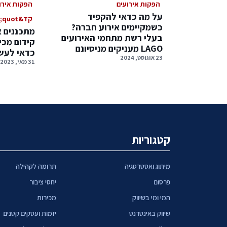
הפקות אירועים
הפקות אירו
על מה כדאי להקפיד
קד&amp;quot;מ ואירועים
כשמקיימים אירוע חברה?
מתכננים א
בעלי רשת מתחמי האירועים
קידום מכי
LAGO מעניקים מניסיונם
כדאי לעש
23 אוגוסט, 2024
31 מאי, 2023
קטגוריות
מיתוג ואסטרטגיה
תרומה לקהילה
פרסום
יחסי ציבור
המי ומי בשיווק
מכירות
שיווק באינטרנט
יזמות ועסקים קטנים