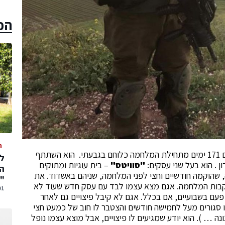
הכ
ה
אגם זהבי מילואימניק בן 26 מאשדוד שירת במילואים 171 ימים מתחילת המלחמה כלוחם בגבעתי. הוא השתתף
ן . הוא בעל שני עסקים:
"סוויטס"
– בית עוגיות ומתוקים
המ
, שהוקמה חודשיים וחצי לפני המלחמה, שניהם באשדוד. את
"
 בעקבות המלחמה. אגם מצא עצמו לבד עם עסק חדש שעוד לא
01 אוגוסט,
פעם בשבועיים, אם בכלל. אגם לא קיבל פיצויים גם לאחר
 סגורים מעל לחמישה חודשים והצטבר לו חוב של כמעט חצי
ונה … ). הוא יודע שמגיעים לו פיצויים, אבל מוצא עצמו נופל