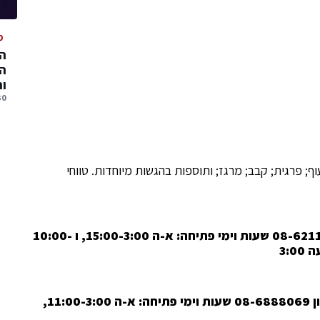
מ
המ
המ
ו
30 יולי, 
ף; פרגית; קבב; מרגז; ותוספות בהגשות מיוחדות. טווחי
סוויטס רחוב העצמאות 93 אשדוד, טלפון 08-6211269 שעות וימי פתיחה: א-ה 15:00-3:00, ו 10:00-