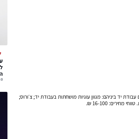
ע
עס
ל
הג
30 יולי, 
בודת יד ביניהם: מגוון עוגיות מושחתות בעבודת יד; צ׳ורוס;
חירים: 16-100 ₪.