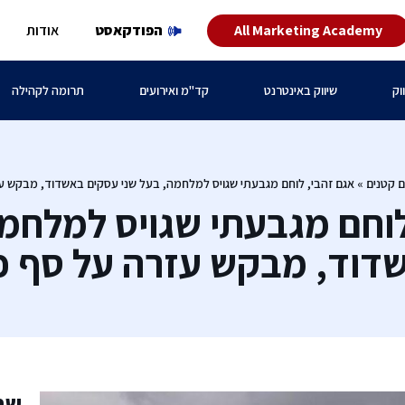
All Marketing Academy
הפודקאסט
אודות
וק
שיווק באינטרנט
קד"מ ואירועים
תרומה לקהילה
ם קטנים
»
אגם זהבי, לוחם מגבעתי שגויס למלחמה, בעל שני עסקים באשדוד, מבקש ע
לוחם מגבעתי שגויס למלחמה
דוד, מבקש עזרה על סף פ
שת