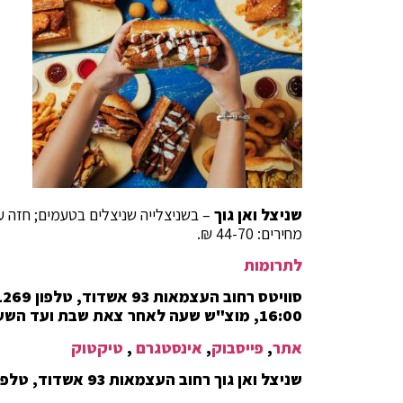
שניצל ואן גוך
– בשניצלייה שניצלים בטעמים; חזה עו
מחירים: 44-70 ₪.
לתרומות
16:00, מוצ"ש שעה לאחר צאת שבת ועד השעה 3:00
אתר
,
פייסבוק
,
אינסטגרם
,
טיקטוק
שניצל ואן גוך רחוב העצמאות 93 אשדוד, טלפון 08-6888069 שעות וימי פתיחה: א-ה 11:00-3:00,