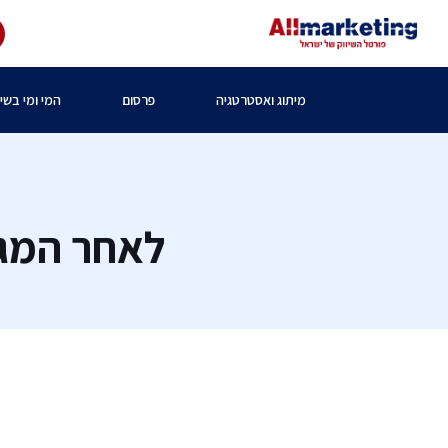
מיתוג ואסטרטגיה
פרסום
המי ומי בשיו
לאחר המגזר החרדי- GI