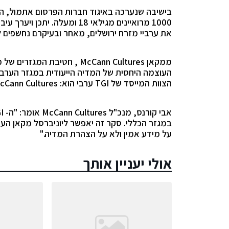
בישיבה שנערכה באיגוד חברות הפרסום אתמול,
את ערביי מזרח ירושלים, מאחר ובעיקרם נחשפים ל
ממקאן
McCann Cultures
, חטיבת המגזרים של מק
העוצמה היחסית של המדיה הייעודית במגזר הערבי ת
הצוות המייסד של
TGI
ערבי הוא:
cCann Cultures
אבי קורנס, מנכ"ל
McCann Cultures
אומר: "ה-
I
במגזר הכללי. סקר זה יאפשר ליוניברסל מקאן העו
על מידע אמין ולא על הצהרת המדיה."
אולי יעניין אותך