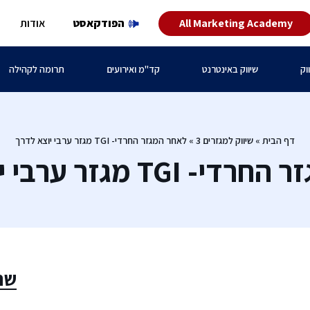
All Marketing Academy
הפודקאסט
אודות
וק
שיווק באינטרנט
קד"מ ואירועים
תרומה לקהילה
דף הבית
»
שיווק למגזרים 3
»
לאחר המגזר החרדי- TGI מגזר ערבי יוצא לדרך
T מגזר ערבי יוצא לדרך
שת