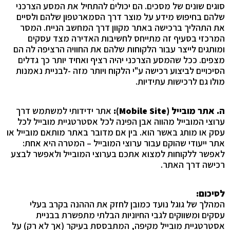
סוגים שונים של מסכים. הם יכולים להתחיל את המסע הצרכני
שלהם בחיפוש מידע על מוצר דרך הסמארטפון שלהם ולסיים
את התהליך ברכישה באתר מקוון דרך המחשב הנייח. המסר
המרכזי בסעיף זה מתייחס לחשיבות האדירה מצד עסקים
ומותגים לייצר עבור הלקוחות שלהם את החוויה הרציפה לה הם
מצפים. ככל שהמסע הצרכני יהיה רציף ואחיד יותר כך גדלים
הסיכויים לביצוע רכישה ע"י הלקוח ויותר מזה -לבניית נאמנות
מולו גם לרכישות עתידיות.
ה. אתר מובייל (
Mobile Site
):
אתר ידידותי למשתמש דרך
ערוצי המובייל מהווה אבן הפינה לכל אסטרטגיית מובייל לכל
עסק או מותג באשר הוא. בין אם מדובר באתר מותאם מובייל או
אתר ייעודי שהוקם עבור ערוצי המובייל – המטרה היא אחת:
לאפשר ללקוחות למצוא אתכם בערוצי המובייל ולאפשר לבצע
רכישה דרך האתר.
לסיכום:
המהלך של גוגל נועד כמובן לחזק את הההנה בקרב בעלי
עסקים ומשווקים לגבי החיוניות הבלתי מתפשרת בבניית
אסטרטגיית מובייל מקיפה, המתבססת בעיקר (אך לא רק) על