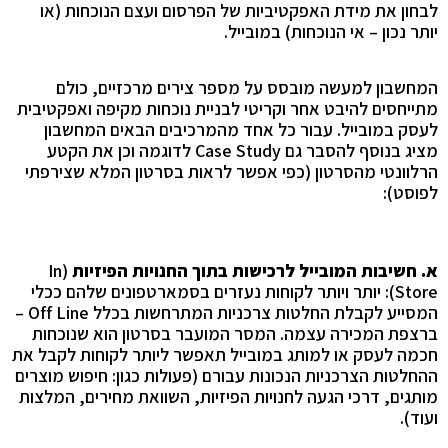
לבחון את מידת האפקטיביות של הפרסום ועצם הנוכחות (או
יותר נכון – אי הנוכחות) במובייל.
המחשבון למעשה מובסס על מספר צירים מרכזיים, כולם
מתייחסים להיבט אחר וקריטי לבניית נוכחות מקיפה ואפקטיבית
לעסק במובייל. עבור כל אחד מהמרכיבים הבאים המחשבון
מציג בנוסף להסבר גם
Case Study
לדוגמה וכן את הקטע
הרלוונטי מהסרטון (כפי אפשר לראות בסרטון המלא שצירפתי
לפוסט):
א. חשיבות המובייל לרכישות בתוך החנויות הפיזיות
(
In
Store
): יותר ויותר לקוחות נעזרים בסמארטפונים שלהם ככלי
המסייע לקבלת החלטות צרכניות המתרחשות בכלל
Off Line
–
ברצפת המכירה עצמה. המסר המועבר בסרטון הוא שנוכחות
חכמה לעסק או למותג במובייל תאפשר ליותר לקוחות לקבל את
ההחלטות הצרכניות הנכונות עבורם (פעולות כגון: חיפוש מוצרים
מותגים, דרכי הגעה לחנויות הפיזיות, השוואת מחירים, המלצות
ועוד).