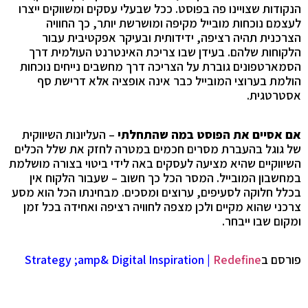
הנקודות שצויינו פה בפוסט. ככל שבעלי עסקים ומשווקים ייצרו
לעצמם נוכחות מובייל מקיפה ומושרשת יותר, כך החוויה
הצרכנית תהיה רציפה, ידידותית ובעיקר אפקטיבית עבור
הלקוחות שלהם. בעידן שבו צריכת האינטרנט העולמית דרך
הסמארטפונים גוברת על הצריכה דרך מחשבים נייחים נוכחות
הולמת בערוצי המובייל כבר אינה אופציה אלא דרישת סף
אסטרטגית.
אם אסיים את הפוסט במה שהתחלתי
– העליונות השיווקית
של גוגל בהעברת מסרים חכמים במטרה לחזק את שלל הכלים
השיווקיים שהיא מציעה לעסקים באה לידי ביטוי בצורה מושלמת
במחשבון המובייל. המסר הכל כך חשוב – שעבור הלקוח אין
בכלל חלוקה לסעיפים, ערוצים ומסכים. מבחינתו הכל הוא מסע
צרכני שהוא מקיים ולכן מצפה לחוויה רציפה ואחידה בכל זמן
ומקום שבו ייבחר.
פורסם ב
Redefine
|
Digital Inspiration
&amp;
Strategy