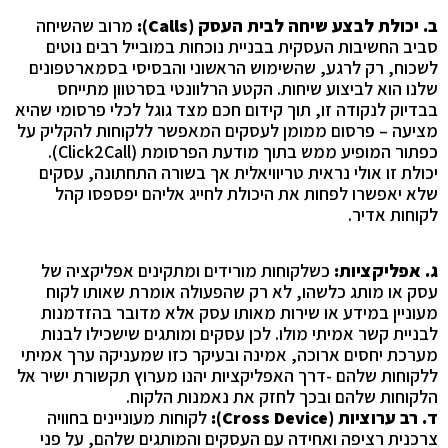
ב. יכולת לבצע שיחה לבית העסק (
Calls
):
מרוב שהשיחה
סביב החשיבות העסקית בבניית נוכחות במובייל רבים נוטים
לשכוח, רק לרגע, שהשימוש הראשוני והבסיסי בסמארטפונים
שלנו הוא לביצוע שיחות. הקטע הרלוונטי בסרטוון מתייחס
בבדיוק לנקודה זו, תוך קידום חכם מצד גוגל לכלי פרסומי שהיא
מציעה – פרסום ממומן לעסקים המאפשר ללקוחות להקליק על
כפתור המופיע ממש בתוך מודעת הפרסומת (
Click2Call
).
יכולת זו אולי נראית טריוויאלית אך בשורה התחתונה, עסקים
שלא יאפשרו לפחות את היכולת לחייג אליהם יפספסו קהל
לקוחות אדיר.
ג. אפליקציות:
כשלקוחות מורידים ומתקינים אפליקציה של
עסק או מותג כלשהו, לא רק שהפעולה אומרת שאותו לקוח
מעוניין במידע או שירות מאותו עסק אלא מדובר בהזדמנות
לבניית קשר אמיתי מולו. לכן עסקים ומותגים שישכילו לבנות
מערכת יחסים ארוכה, אמינה ובעיקר כזו שמעניקה ערך אמיתי
ללקוחות שלהם -דרך האפליקציות יהנו מערוץ תקשורת ישיר אל
הלקוחות שלהם ובכך לחזק את נאמנות הלקוח.
ד. רב ערוציות (
Cross Device
):
לקוחות מעוניינים בחוויה
צרכנית רציפה ואחידה עם העסקים והמותגים שלהם, על פני