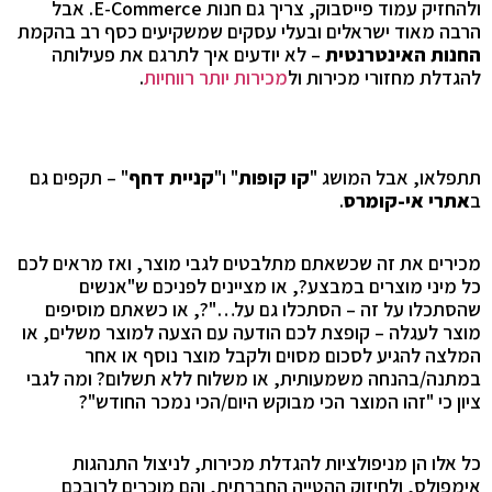
ולהחזיק עמוד פייסבוק, צריך גם חנות E-Commerce
. אבל
הרבה מאוד ישראלים ובעלי עסקים שמשקיעים כסף רב בהקמת
החנות האינטרנטית
– לא יודעים איך לתרגם את פעילותה
להגדלת מחזורי מכירות ול
מכירות יותר רווחיות
.
תתפלאו, אבל המושג "
קו קופות
" ו"
קניית דחף
" – תקפים גם
ב
אתרי אי-קומרס
.
מכירים את זה שכשאתם מתלבטים לגבי מוצר, ואז מראים לכם
כל מיני מוצרים במבצע?, או מציינים לפניכם ש"אנשים
שהסתכלו על זה – הסתכלו גם על…"?, או כשאתם מוסיפים
מוצר לעגלה – קופצת לכם הודעה עם הצעה למוצר משלים, או
המלצה להגיע לסכום מסוים ולקבל מוצר נוסף או אחר
במתנה/בהנחה משמעותית, או משלוח ללא תשלום? ומה לגבי
ציון כי "זהו המוצר הכי מבוקש היום/הכי נמכר החודש"?
כל אלו הן מניפולציות להגדלת מכירות, לניצול התנהגות
אימפולס, ולחיזוק ההטייה החברתית, והם מוכרים לרובכם