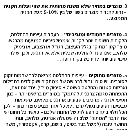
3.
מוצרים במחיר שלא משנה מהותית את שווי ועלות הקניה
–
נהוג להגדיר מוצרים בשווי של בין 5-10% מסל הקניה
הממוצע
…
4.
מוצרים "חמודים ומגניבים"
– בעקבות עייפות ההחלטה,
הלקוחות חשופים יותר לקניות אימפולסיביות המגיעות מהרגש.
מוצר קטן "מתוק" בגלל העיצוב, הגודל או הצבע, או גימיק
מלהיב, אינו פונה להחלטה שכלית אלא אל הרגש, ולכן יש לו
סיכוי טוב יותר להירכש בקו הקופה
…
5.
מוצרים מתוקים
–
עייפות ההחלטה מביאה לכך שהמוח זקוק
לסוכרים. יש סיכוי גדול לרכישה של ממתקים ושוקולדים בחבילות
ואריזות קטנות (החלטה פשוטה + סיפוק מיידי). יחד אם זאת,
התפתחה מגמה צרכנית להתמקד במוצרים בריאים יותר – כגון
חטיפי אנרגיה מרכיבים טבעיים או דגנים מלאים, משקאות
טבעיים וחטיפים נטולי סוכר
.
לא כל אחד מציע מוצרי מזון – ולכן
הכל תלוי בתחום הפעילות של החנות שלכם – כאשר כל תחום יש
את
הדבר "המתוק" שלו: זה שמעלה אנרגיה, מלהיב, ונותן
תחושה טובה (למשל בגד בסיסי, בושם, קרם, אקססוריז, משהו