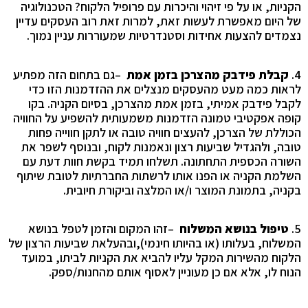
הקניות, או על פי זיהוי והיכרות עם פרופיל הלקוח? הטכנולוגיה
של היום מאפשרת לעשות זאת, למרות זאת רוב העסקים עדיין
נצמדים להצעות אחידות וסטנדרטיות שמעוררות עניין נמוך.
4.
קבלת פידבק מהצרכן בזמן אמת
–
גם בתחום הזה מפתיע
לראות כמה מעט מהעסקים מנצלים את ההזדמנות הזו כדי
לקבל פידבק אמיתי, בזמן אמת מהצרכן, בסיום הקניה. בקו
קופה אפקטיבי טמונה הזדמנות משמעותית להשפיע על החוויה
הכוללת של הצרכן, להעצים חוויה טובה או לתקן חווייה פחות
טובה, ולהגדיל שביעות רצון ונאמנות לקוח, ובנוסף לשפר את
השורה הכספית התחתונה
.
תשלחו תמיד בקשת חוות דעת עם
השלמת הקניה או הפנו אותו לרשתות החברתיות לטובת שיתוף
בקניה, בתמונת המוצר ו/או המלצה וביקורת חיובית.
5.
טיפול בנושא המשלוח
–
זהו המקום והזמן לטפל בנושא
המשלוח, בעלותו (או בהיותו חינמי),ובהעלאת שביעות הרצון של
הלקוח מהשירות המקל עליו להביא את הקניות לביתו, במועד
הנוח לו, אלא אם כן מעוניין לאסוף אותם מהחנות/ספק
.