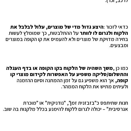
לרכב,
וכו').
כדאי לזכור
:
היצע גדול מדי של מוצרים, עלול לבלבל את
הלקוח ולגרום לו לוותר
על ההתלבטות, כך שמומלץ לעשות
בחירה מדויקת של מוצרים ולא להעמיס את קו הקופה במוצרים
ומבצעים
.
כמו כן
,
משך השהיה של הלקוח בקו הקופה או בדף העגלה
והתשלום/סליקה משפיע על האפשרות לקידום מוצרי קו
קופה,
אך הוא משפיע גם על זמן ההמתנה וסיום ההזמנה
ולעיתים מתיש את הלקוח הממהר.
חנות שתיתפס כ"בזבזנית זמן", "נודניקית" או "מוכרת
אגרסיבית" – יכולה לגרום ללקוח להימנע בכלל מלקנות בה שוב
.