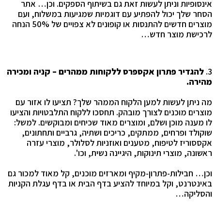
אינסופיות וניתן לעשות זאת גם בשיתוף הספקים. וכן… אתר
הסחר שלך יכול להפתיע עם דוגמיות שמגיעות במשלוח, ועם
מוצרים חדשים להתנסות או קופונים לא צפויים של 50% הנחה
לרכישת מוצר חדש
…
3.
להגדיר פתרון אקספרס ללקוחות ממהרים – קניה ומכירה
מהירה
.
מה ניתן לעשות למען הלקוח הממהר שלך? תציעו לו אזור עם
מוצרים מוכנים לצורך מובהק. תחסכו ללקוח התלבטויות והציעו
לו מענה מוכן ושלם, ומוצרים מאוד שכיחים ומבוקשים. למשל:
שוקולד ופרחים, ממתקים, כריכים ושתיה, גרביים ותחתונים,
אקססוריז לטיפוח, מטענים ואוזניות לסלולר, מוצרי עזרה
ראשונה, מוצרי תינוקות, היגיינה נשית, וכו'
.
וכן… חבילות-פתרון-מקיף ומארזים מוכנים, קל מאוד למכור גם
באינטרנט, וקל במיוחד להציע בדף הבית או בדף עגלת הקניות
והסליקה
…