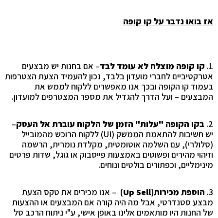
אז בואו נדבר על קו קופה
1.
קו קופה מוצלח לא עומד לבד
–
אם בחנות יש מבצעים
אטרקטיביים לחברי מועדון בלבד, נכון להעמיד הצעת הצטרפות
בעמוד קו הקופה ובכך אנו מאפשרים ללקוח לממש את
המבצעים – ועל הדרך להגדיל את מספר המצטרפים למועדון.
2.
בקו הקופה "עלות" הזמן של הלקוח עוברת אל העסק
–
יש חשיבות להתאמת הממשק
(UI)
ללקוח הרוכש מהמובייל
(סלולרי), עם השלמה אוטומטית, מקלדת נומרית, הרשמה
וזיהוי מהירים ופשוטים באמצעות פייסבוק או גוגל, שדות פרטים
מינימליים, וכפתורים בולטים ונוחים
.
3.
הוספת מכירות
(Up Sell)
–
אנו מכירים את טקס הצעת
מבצע סטנדרטי, אבל מה היה קורה אם המבצעים או ההצעות
של החנות היו מותאמים אלינו באופן אישי, ע"י ניתוח הרכב סל