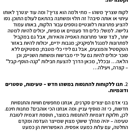
לקוח שצריך משהו – מתי ולמה הוא צריך? ומה עוד יצטרך לאותו
עיתוי או אותה סיבה? זה תלוי ומשתנה בהתאם לעולם התוכן. נסו
להציע פתרונות רלוונטיים נוספים עבור הלקוח, באותו עמוד
גלישה. למשל: כלים חד פעמיים או מפיות, יכולים להיות למטה
יותר, לצד שאר פתרונות האפייה והאירוח, אבל גם במקביל
לפתרונות למנגל ולפיקניק; מגבות ידיים, יכולות להיות באזור
הטקסטיל והמצעים, אבל גם לידי כלי מטבח; מסטיקים ללא
סוכר יכולים להיות גם על ידי מברשות ומשחות השניים; וכן
הלאה
…
ובכלל, מכאן הדרך להצעת חבילות "קנה-הוסף-קבל"
– קצרה, ויעילה…
2.
תנו ללקוחות להתנסות במשהו חדש – טעימות, טסטרים
ודוגמיות
.
בני אדם הם יצורים סקרנים, אנחנו מחפשים חוויות והתנסויות
חדשות, כי זה מוסיף עניין. ומה אנחנו הכי אוהבים? מתנות חינם.
לכן, חלוקת דוגמיות להתנסות במוצר, תוספת דוגמית לטובת
טעימה – יהיה מהלך שיווקי מצוין שמייצר העדפה ומקדם
החלטה, עם עלות כמעט אפסית. האפשרויות הן כמעט