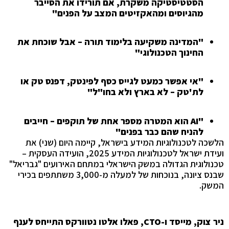
הסטטיסטיקה משקרת, אם תורידו את הסייבר
מהגיוסים ומהאקזיטים המצב על הפנים"
"
המדינה משקיעה בלימוד תורה – אבל שוכחת את
החינוך הטכנולוגי
"
"
אי אפשר כמעט לגייס כסף לפינטק, דפנס טק או
לת'טק – לא בארץ ולא בחו"ל"
"
AI
הוא המטרה מספר אחת של תוקפים – חייבים
להניח שהם כבר בפנים
"
הלשכה לטכנולוגיות המידע בישראל, קיימה היום (שני) את
ועידת ישראל לטכנולוגיות המידע 2025, הועידה העסקית –
טכנולוגית הגדולה במשק הישראלי במתחם האירועים "גבריאל"
שבנס ציונה, בנוכחות של למעלה מ-3,000 משתתפים בכירי
המשק.
ניר צוק, מייסד ו-
CTO
, פאלו אלטו נטוורקס התייחס לענף