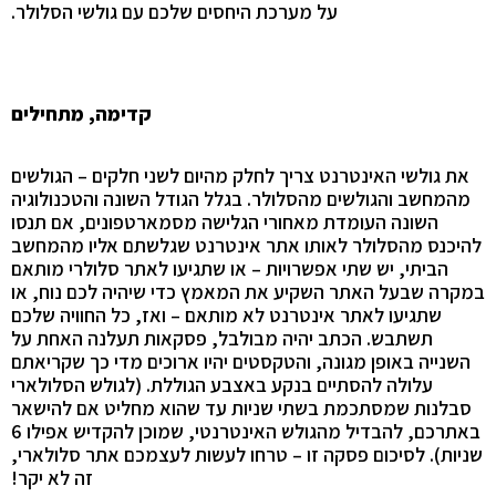
על מערכת היחסים שלכם עם גולשי הסלולר.
קדימה, מתחילים
את גולשי האינטרנט צריך לחלק מהיום לשני חלקים – הגולשים
מהמחשב והגולשים מהסלולר. בגלל הגודל השונה והטכנולוגיה
השונה העומדת מאחורי הגלישה מסמארטפונים, אם תנסו
להיכנס מהסלולר לאותו אתר אינטרנט שגלשתם אליו מהמחשב
הביתי, יש שתי אפשרויות – או שתגיעו לאתר סלולרי מותאם
במקרה שבעל האתר השקיע את המאמץ כדי שיהיה לכם נוח, או
שתגיעו לאתר אינטרנט לא מותאם – ואז, כל החוויה שלכם
תשתבש.
הכתב יהיה מבולבל, פסקאות תעלנה האחת על
השנייה באופן מגונה, והטקסטים יהיו ארוכים מדי כך שקריאתם
עלולה להסתיים בנקע באצבע הגוללת. (לגולש הסלולארי
סבלנות שמסתכמת בשתי שניות עד שהוא מחליט אם להישאר
באתרכם, להבדיל מהגולש האינטרנטי, שמוכן להקדיש אפילו 6
שניות). לסיכום פסקה זו – טרחו לעשות לעצמכם אתר סלולארי,
זה לא יקר!