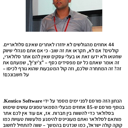
44 אחוזים מהגולשים לא יחזרו לאתרים שאינם סלולאריים.
קולטים? אם לא, תקראו את זה שוב- כי אם אתם מנהלי שיווק
שחטאו ולא ידעו זאת או בעלי עסקים שאין להם אתר סלולארי,
זה אומר שאתם כל יום מפסידים כסף – "צ'יצ'ין", שמעתם את
זה? זה המתחרה שלכם, וזה קול המטבעות שהוא גורף לכיסו –
על חשבונכם!
הנתון הזה פורסם לפני ימים מספר על ידי
.
Kentico Software
בנוסף פורסם ש-85 אחוזים מבעלי הסמארטפונים עושים שימוש
בסלולאר כדי להשוות בין חברות. אז, אם עוד אין לכם אתר
מותאם לסלולאר ואתם מעוניינים להימנע מלעשות טעויות כמו
קוקה קולה ישראל, כמו שנדגים בהמשך – שווה להתחיל לחשוב