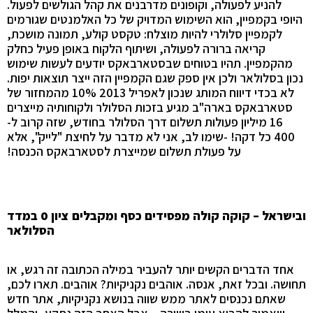
להניע לפעולה, וקופונים מדרבנים את קהל הגולשים לפעול.
היופי בקמפיין, הוא השימוש המדויק של כל האלמנטים שגורמים
לקמפיין סלולרי להיות מוצלח: טקסט קולע, תמונה מושכת,
קריאה ברורה לפעולה, ושיתוף הלקוח באופן פעיל כחלק
מהקמפיין. תהיו בטוחים שבסטארבאקס יודעים לעשות שימוש
נכון בסלולאר ולכן אין ספק שגם הקמפיין הזה ייצר תוצאות יפות.
לא בכדי דיווח המותג שנכון לאפריל 2013 10% מהמחזור של
סטארבאקס בארה"ב מגיע בזכות הסלולר ולקוחותיה מייצרים
16 מיליון פעולות תשלום דרך הסלולר בחודש, שזה קרוב ל-
400 כל דקה!
-שימו לב, אני לא מדבר על לחיצת "לייק", אלא
על פעולת תשלום שמייצרת לסטארבאקס הכנסה!
ובישראל – קוקה קולה מפסידים כסף ומקבלים ציון 0 במדד
הסלולאר
אחד הדברים הקשים יותר להעביר במילה הכתובה זה רגש, או
תחושה. ובכל זאת, אנסה. אוהבים נקניקיות? אוהבים. תארו לכם,
שאתם נכנסים לאתר ממש שווה בנושא נקניקיות, אתר חדש