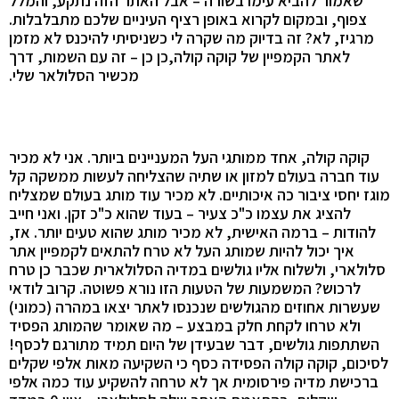
שאמור להביא עימו בשורה – אבל האתר הזה נתקע, והמלל
צפוף, ובמקום לקרוא באופן רציף העיניים שלכם מתבלבלות.
מרגיז, לא? זה בדיוק מה שקרה לי כשניסיתי להיכנס לא מזמן
לאתר הקמפיין של קוקה קולה,כן כן – זה עם השמות, דרך
מכשיר הסלולאר שלי.
קוקה קולה, אחד ממותגי העל המעניינים ביותר. אני לא מכיר
עוד חברה בעולם למזון או שתיה שהצליחה לעשות ממשקה קל
מוגז יחסי ציבור כה איכותיים. לא מכיר עוד מותג בעולם שמצליח
להציג את עצמו כ"כ צעיר – בעוד שהוא כ"כ זקן. ואני חייב
להודות – ברמה האישית, לא מכיר מותג שהוא טעים יותר. אז,
איך יכול להיות שמותג העל לא טרח להתאים לקמפיין אתר
סלולארי, ולשלוח אליו גולשים במדיה הסלולארית שכבר כן טרח
לרכוש? המשמעות של הטעות הזו נורא פשוטה. קרוב לודאי
שעשרות אחוזים מהגולשים שנכנסו לאתר יצאו במהרה (כמוני)
ולא טרחו לקחת חלק במבצע – מה שאומר שהמותג הפסיד
השתתפות גולשים, דבר שבעידן של היום תמיד מתורגם לכסף!
לסיכום, קוקה קולה הפסידה כסף כי השקיעה מאות אלפי שקלים
ברכישת מדיה פירסומית אך לא טרחה להשקיע עוד כמה אלפי