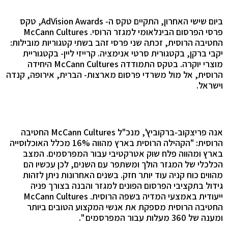
ביום שישי האחרון, התקיים טקס ה-
AdVision Awards
, טקס
פרסי הפרסום הבינלאומי למגזר הרוסי.
McCann Cultures
החטיבה הרוסית, זכתה שני פרסי זהב בשתי קטגוריות מובילות:
יקבי ברקן, בקטגורית סרטי אנימציה.
קרייזי ליין- בקטגוריית
מוצרי יוקרה.
בטקס התמודדה
McCann Cultures
היחידה
הרוסית, אל מול משרדי פרסום מארצות- הברית, אירופה, קנדה
וישראל.
אנה פריצקוב-ברקוביץ', מנכ"ל
McCann Cultures
החטיבה
הרוסית: "הקהילה הרוסית בארץ מהווה 16% מכלל האוכלוסייה
בארץ ומהווה פלח שוק אטרקטיבי עבור המפרסמים. המצב
הכלכלי של המגזר הולך ומשתפר עם השנים, לכן עכשיו הם
מהווים כוח קניה עוד יותר חזק. בשנים האחרונות ניתן לזהות
גידול בתקציבי הפרסום הפונים למגזר והבנה בצורך פניה
ייעודית באמצעי המדיה בשפה הרוסית.
McCann Cultures
החטיבה הרוסית מספקת את אנשי המקצוע הטובים ביותר
ומענה של 360 מעלות עבור המפרסמים ".