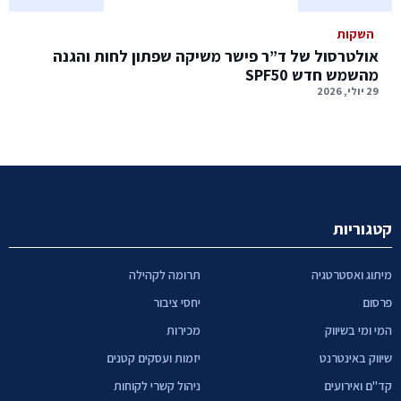
השקות
אולטרסול של ד”ר פישר משיקה שפתון לחות והגנה
מהשמש חדש SPF50
29 יולי, 2026
קטגוריות
מיתוג ואסטרטגיה
תרומה לקהילה
פרסום
יחסי ציבור
המי ומי בשיווק
מכירות
שיווק באינטרנט
יזמות ועסקים קטנים
קד"ם ואירועים
ניהול קשרי לקוחות