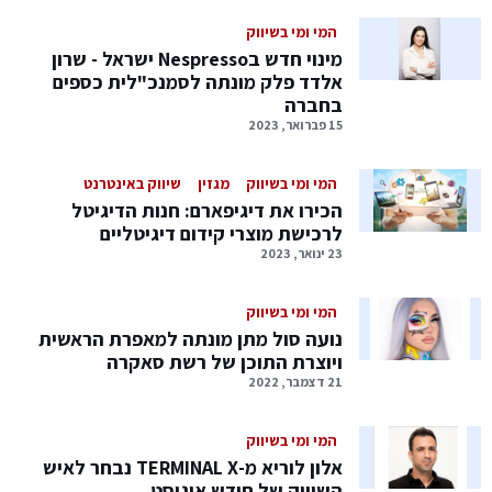
המי ומי בשיווק
מינוי חדש בNespresso ישראל - שרון
אלדד פלק מונתה לסמנכ"לית כספים
בחברה
15 פברואר, 2023
המי ומי בשיווק
מגזין
שיווק באינטרנט
הכירו את דיגיפארם: חנות הדיגיטל
לרכישת מוצרי קידום דיגיטליים
23 ינואר, 2023
המי ומי בשיווק
נועה סול מתן מונתה למאפרת הראשית
ויוצרת התוכן של רשת סאקרה
21 דצמבר, 2022
המי ומי בשיווק
אלון לוריא מ-TERMINAL X נבחר לאיש
השיווק של חודש אוגוסט