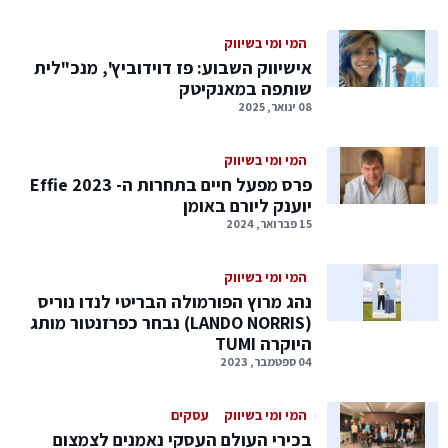
המי ומי בשיווק
אישיווק השבוע: פז דוידוביץ', מנכ"לית
שותפה במאנקיטק
08 ינואר, 2025
המי ומי בשיווק
פרס מפעל חיים בתחרות ה- Effie 2023
יוענק ליורם באומן
15 פברואר, 2024
המי ומי בשיווק
נהג מרוץ הפורמולה הבריטי לנדו נוריס
(LANDO NORRIS) נבחר כפרזנטור מותג
היוקרה TUMI
04 ספטמבר, 2023
המי ומי בשיווק
עסקים
בכירי העולם העסקי נאמנים לצמצום