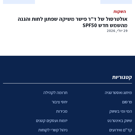
השקות
אולטרסול של ד”ר פישר משיקה שפתון לחות והגנה
מהשמש חדש SPF50
29 יולי, 2026
קטגוריות
מיתוג ואסטרטגיה
תרומה לקהילה
פרסום
יחסי ציבור
המי ומי בשיווק
מכירות
שיווק באינטרנט
יזמות ועסקים קטנים
קד"ם ואירועים
ניהול קשרי לקוחות