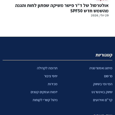
אולטרסול של ד”ר פישר משיקה שפתון לחות והגנה
מהשמש חדש SPF50
29 יולי, 2026
קטגוריות
מיתוג ואסטרטגיה
תרומה לקהילה
פרסום
יחסי ציבור
המי ומי בשיווק
מכירות
שיווק באינטרנט
יזמות ועסקים קטנים
קד"ם ואירועים
ניהול קשרי לקוחות