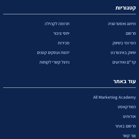
קטגוריות
מיתוג ואסטרטגיה
תרומה לקהילה
פרסום
יחסי ציבור
המי ומי בשיווק
מכירות
שיווק באינטרנט
יזמות ועסקים קטנים
קד"ם ואירועים
ניהול קשרי לקוחות
עוד באתר
All Marketing Academy
הפודקאסט
אודותינו
פרסום באתר
צור קשר