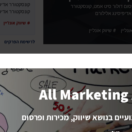
קונסקטורר אדיפי
סום דולור סיט אמט, קונסקטורר
קונסקטורר אדיפי
אדיפיסינג אלילורם
# שיווק אונליין 
ונליין # שיווק אונליין
לרשימת הפרקים
All Marketin
יים בנושא שיווק, מכירות ופרסום