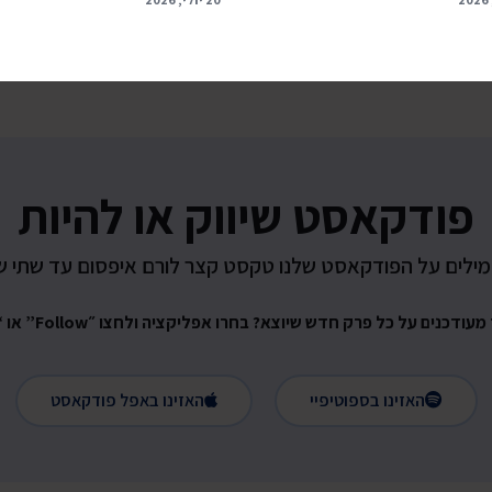
פודקאסט שיווק או להיות
ילים על הפודקאסט שלנו טקסט קצר לורם איפסום עד שתי ש
כנים על כל פרק חדש שיוצא? בחרו אפליקציה ולחצו ״Follow” או “Subscribe”
האזינו בספוטיפיי
האזינו באפל פודקאסט