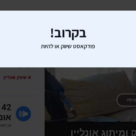
בקרוב!
אונל
15 לספטמבר • 45:34
פודקאסט שיווק או להיות
קונסקטורר אדיפי
קונסקטורר אדיפי
# שיווק אונליין 
כשיו
אונל
15 לספטמבר • 45:34