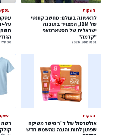
השקות
עסקים
לראשונה בעולם: מחשב קוונטי
עסקת 
של IBM, המצויד בתוכנה
על-יד
ישראלית של הסטארטאפ
תשתיו
"קדמה"
הגודש
01 אוגוסט, 2026
30 יולי, 2026
השקות
השקו
אולטרסול של ד”ר פישר משיקה
שפתון לחות והגנה מהשמש חדש
קולקצ
25 יולי, 2026