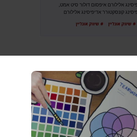
סינג אלילורם איפסום דולור סיט אמט,
סינג קונסקטורר אדיפיסינג אלילורם
# שיווק אונליין # שיווק אונליין