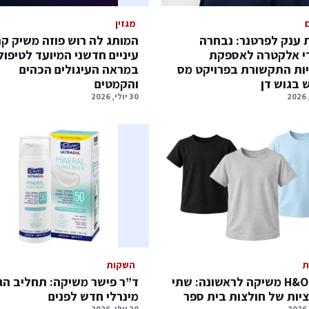
מגזין
ענק לפרטנר: נבחרה
המותג לה רוש פוזה משיק ק
י אלקטרה לאספקת
עיניים חדשני המיועד לטיפול
ת התקשורת בפרויקט מס
במראה העיגולים הכהים
 בגוש דן
והקמטים
30 יולי, 2026
ת
השקות
רשת H&O משיקה לראשונה: שתי
ד”ר פישר משיקה: תחליב הג
יות של חולצות בית ספר
מינרלי חדש לפנים
20 יולי, 2026