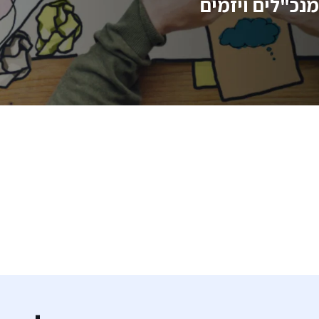
נכ"לים ויזמים