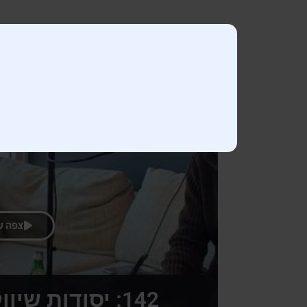
צפה ע
142: יסודות שיווק ומיתוג אונליין